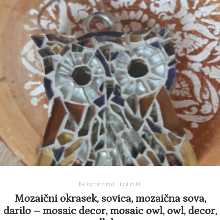
Dekorativni izdelki
Mozaični okrasek, sovica, mozaična sova,
darilo – mosaic decor, mosaic owl, owl, decor,