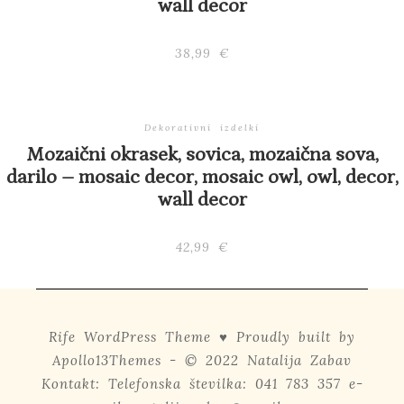
wall decor
38,99
€
Dekorativni izdelki
Mozaični okrasek, sovica, mozaična sova,
darilo – mosaic decor, mosaic owl, owl, decor,
wall decor
42,99
€
Rife
WordPress Theme ♥ Proudly built by
Apollo13Themes
- © 2022 Natalija Zabav
Kontakt: Telefonska številka: 041 783 357 e-