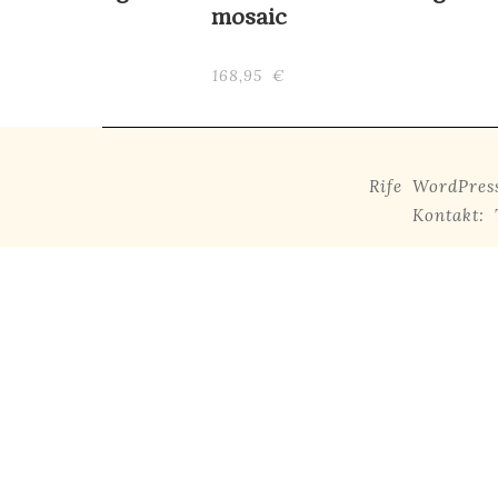
mosaic
168,95
€
Rife
WordPress
Kontakt: 