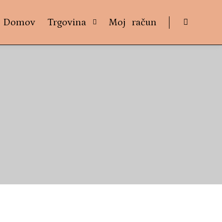
Domov
Trgovina
Moj račun
Shop sideb