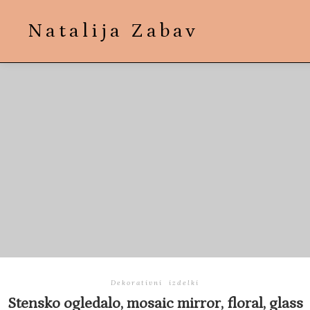
Natalija Zabav
Dekorativni izdelki
Stensko ogledalo, mosaic mirror, floral, glass